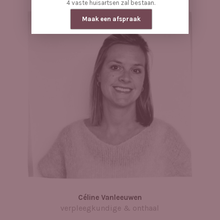
4 vaste huisartsen zal bestaan.
Maak een afspraak
Céline Vanleeuwen
verpleegkundige & onthaal