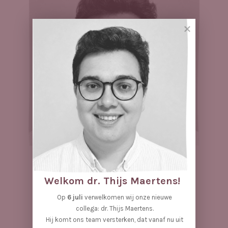
Thijs Maertens
huisarts
Welkom dr. Thijs Maertens!
Op
6 juli
verwelkomen wij onze nieuwe
collega: dr. Thijs Maertens.
Afspraak maken
Hij komt ons team versterken, dat vanaf nu uit