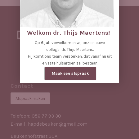
Welkom dr. Thijs Maertens!
Op
6 juli
verwelkomen wij onze nieuwe
collega: dr. Thijs Maertens.
Hij komt ons team versterken, dat vanaf nu uit
4 vaste huisartsen zal bestaan.
Maak een afspraak
Contact
Afspraak maken
Telefoon:
056 77 93 30
E-mail:
hapdebeuken@gmail.com
Beukenhofstraat 30A