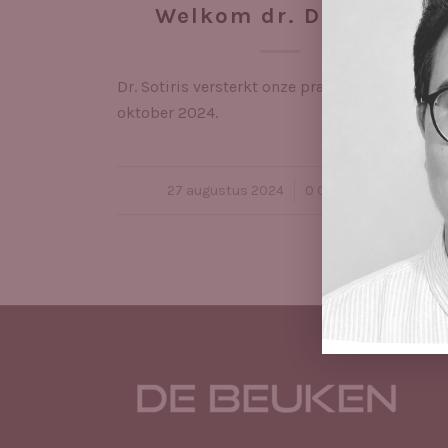
Welkom dr. D’Hondt
Dr. Sotiris versterkt onze praktijk vanaf 14
oktober 2024.
27 augustus 2024
/
0 Comments