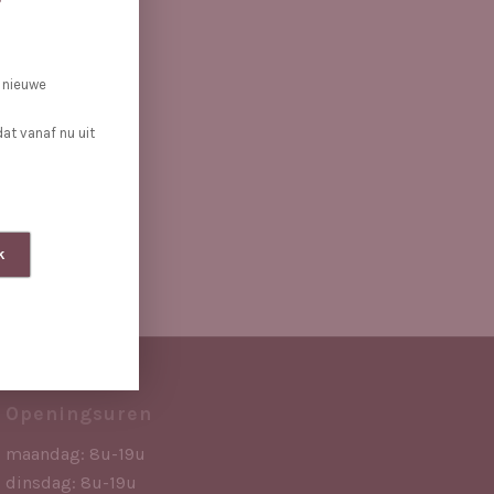
 nieuwe
at vanaf nu uit
k
Openingsuren
maandag: 8u-19u
dinsdag: 8u-19u