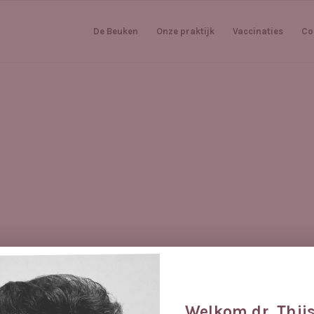
De Beuken
Onze praktijk
Vaccinaties
Co
Welkom dr. Thijs